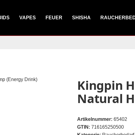
UIDS
VAPES
FEUER
SHISHA
RAUCHERBE
Kingpin 
Natural H
Artikelnummer:
65402
GTIN:
716165250500
Kategorie:
Raucherbedarf