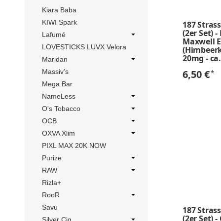
Kiara Baba
KIWI Spark
187 Stras
(2er Set) 
Lafumé
Maxwell E
LOVESTICKS LUVX Velora
(Himbeer
20mg - ca
Maridan
6,50 €
*
Massiv's
Mega Bar
NameLess
O's Tobacco
OCB
OXVA Xlim
PIXL MAX 20K NOW
Purize
RAW
Rizla+
RooR
Savu
187 Stras
(2er Set) -
Silver Cig