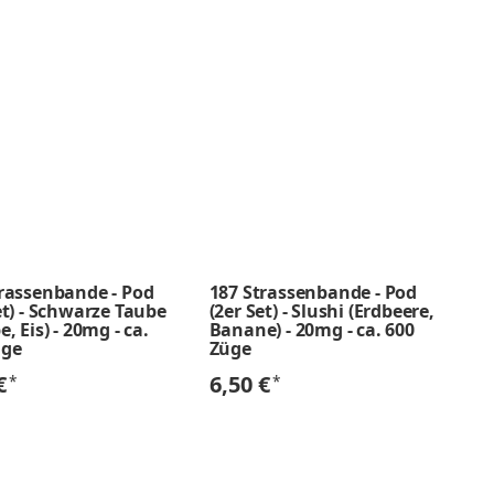
trassenbande - Pod
187 Strassenbande - Pod
et) - Schwarze Taube
(2er Set) - Slushi (Erdbeere,
e, Eis) - 20mg - ca.
Banane) - 20mg - ca. 600
üge
Züge
 €
6,50 €
*
*