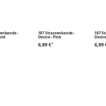
senbande -
187 Strassenbande -
187 S
old
Device - Pink
Device
6,89 €
6,89
*