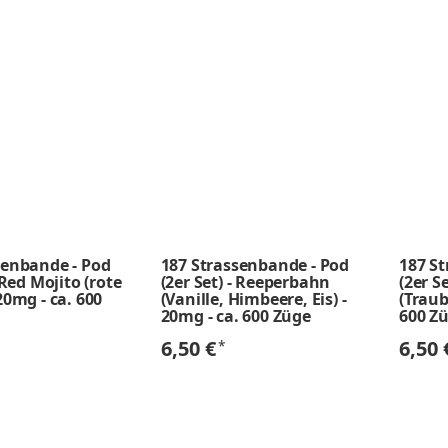
senbande - Pod
187 Strassenbande - Pod
187 S
- Red Mojito (rote
(2er Set) - Reeperbahn
(2er S
20mg - ca. 600
(Vanille, Himbeere, Eis) -
(Traub
20mg - ca. 600 Züge
600 Z
6,50 €
6,50
*