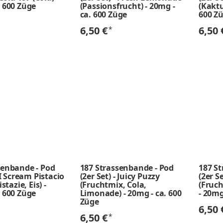
. 600 Züge
(Passionsfrucht) - 20mg -
(Kaktu
ca. 600 Züge
600 Z
6,50 €
6,50
*
senbande - Pod
187 Strassenbande - Pod
187 S
- I Scream Pistacio
(2er Set) - Juicy Puzzy
(2er S
istazie, Eis) -
(Fruchtmix, Cola,
(Fruc
. 600 Züge
Limonade) - 20mg - ca. 600
- 20mg
Züge
6,50
6,50 €
*