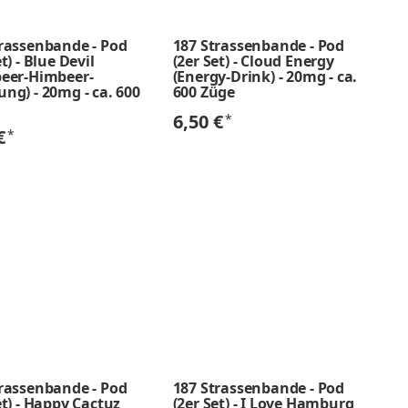
trassenbande - Pod
187 Strassenbande - Pod
t) - Blue Devil
(2er Set) - Cloud Energy
beer-Himbeer-
(Energy-Drink) - 20mg - ca.
ng) - 20mg - ca. 600
600 Züge
6,50 €
*
 €
*
trassenbande - Pod
187 Strassenbande - Pod
et) - Happy Cactuz
(2er Set) - I Love Hamburg