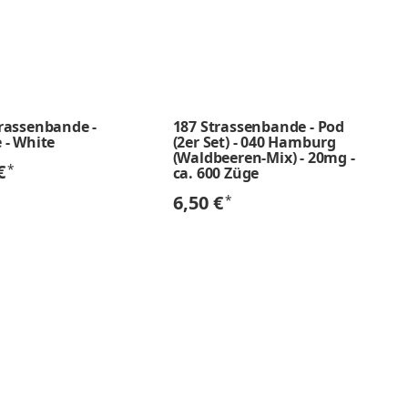
trassenbande -
187 Strassenbande - Pod
 - White
(2er Set) - 040 Hamburg
(Waldbeeren-Mix) - 20mg -
 €
*
ca. 600 Züge
6,50 €
*