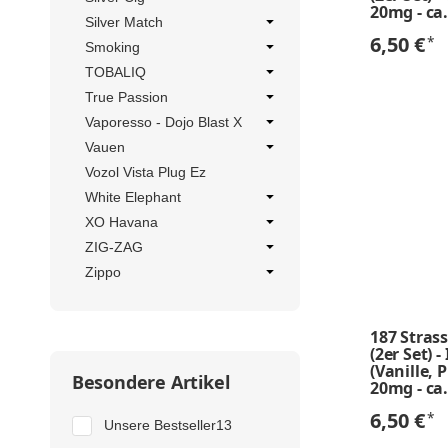
20mg - ca
Silver Match
6,50 €
*
Smoking
TOBALIQ
True Passion
Vaporesso - Dojo Blast X
Vauen
Vozol Vista Plug Ez
White Elephant
XO Havana
ZIG-ZAG
Zippo
187 Stras
(2er Set) 
(Vanille, P
Besondere Artikel
20mg - ca
6,50 €
*
Artikel gefunden
Unsere Bestseller
13