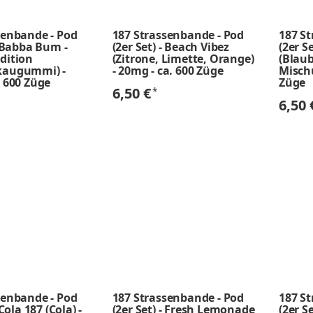
senbande - Pod
187 Strassenbande - Pod
187 S
- Babba Bum -
(2er Set) - Beach Vibez
(2er Se
dition
(Zitrone, Limette, Orange)
(Blau
kaugummi) -
- 20mg - ca. 600 Züge
Mischu
. 600 Züge
Züge
6,50 €
*
6,50
senbande - Pod
187 Strassenbande - Pod
187 S
 Cola 187 (Cola) -
(2er Set) - Fresh Lemonade
(2er S