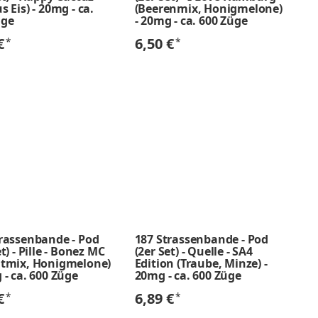
s Eis) - 20mg - ca.
(Beerenmix, Honigmelone)
üge
- 20mg - ca. 600 Züge
 €
6,50 €
*
*
trassenbande - Pod
187 Strassenbande - Pod
et) - Pille - Bonez MC
(2er Set) - Quelle - SA4
htmix, Honigmelone)
Edition (Traube, Minze) -
 - ca. 600 Züge
20mg - ca. 600 Züge
 €
6,89 €
*
*