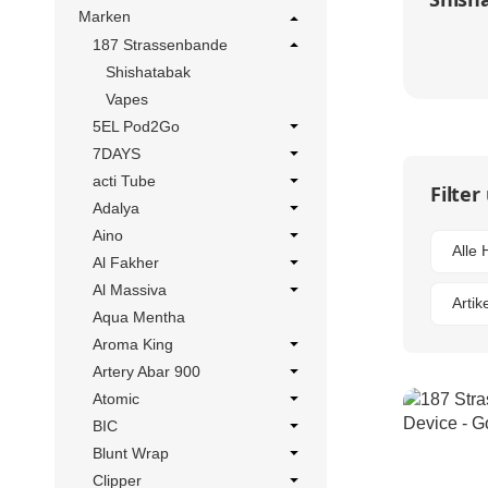
Marken
187 Strassenbande
Shishatabak
Vapes
5EL Pod2Go
7DAYS
acti Tube
Filter
Adalya
Aino
Alle 
Al Fakher
Al Massiva
Artik
Aqua Mentha
Aroma King
Artery Abar 900
Atomic
BIC
Blunt Wrap
Clipper