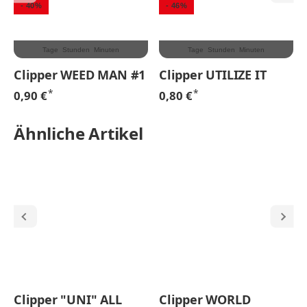
- 40%
- 46%
Tage
Stunden
Minuten
Tage
Stunden
Minuten
1
Clipper WEED MAN #1
Clipper UTILIZE IT
*
*
0,90 €
0,80 €
Ähnliche Artikel
Clipper "UNI" ALL
Clipper WORLD