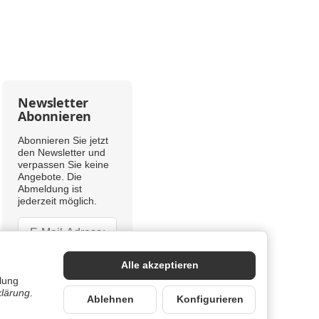
Newsletter
Abonnieren
Abonnieren Sie jetzt
den Newsletter und
verpassen Sie keine
Angebote. Die
Abmeldung ist
jederzeit möglich.
Newsletter Abonnieren
Newsletter Abonnieren
Bitte beachten Sie
Alle akzeptieren
unsere
lung
Datenschutzerklärung
klärung
.
Ablehnen
Konfigurieren
Abonnieren