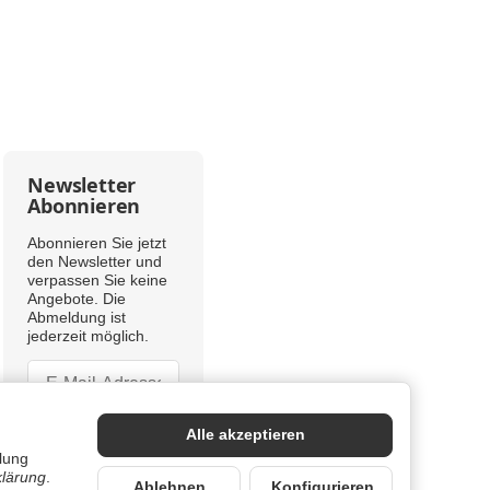
Newsletter
Abonnieren
Abonnieren Sie jetzt
den Newsletter und
verpassen Sie keine
Angebote. Die
Abmeldung ist
jederzeit möglich.
Newsletter Abonnieren
Newsletter Abonnieren
Bitte beachten Sie
Alle akzeptieren
unsere
lung
Datenschutzerklärung
klärung
.
Ablehnen
Konfigurieren