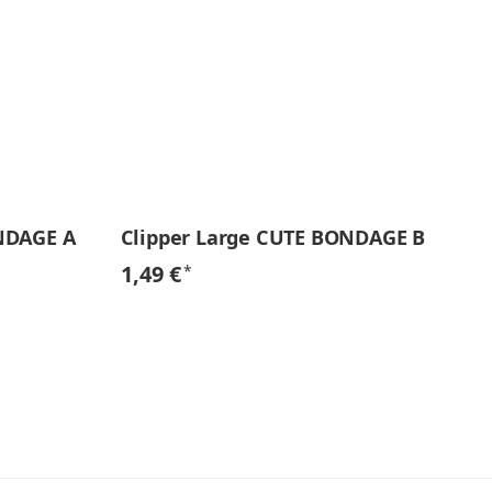
NDAGE A
Clipper Large CUTE BONDAGE B
Cl
1,49 €
1,
*