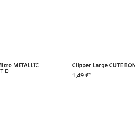
Micro METALLIC
Clipper Large CUTE BO
T D
1,49 €
*